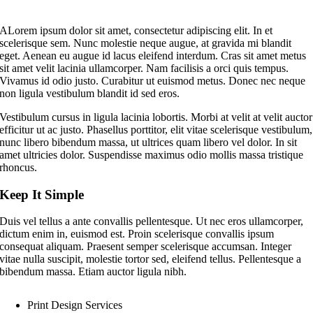
A
Lorem ipsum dolor sit amet, consectetur adipiscing elit. In et
scelerisque sem. Nunc molestie neque augue, at gravida mi blandit
eget. Aenean eu augue id lacus eleifend interdum. Cras sit amet metus
sit amet velit lacinia ullamcorper. Nam facilisis a orci quis tempus.
Vivamus id odio justo. Curabitur ut euismod metus. Donec nec neque
non ligula vestibulum blandit id sed eros.
Vestibulum cursus in ligula lacinia lobortis. Morbi at velit at velit auctor
efficitur ut ac justo. Phasellus porttitor, elit vitae scelerisque vestibulum,
nunc libero bibendum massa, ut ultrices quam libero vel dolor. In sit
amet ultricies dolor. Suspendisse maximus odio mollis massa tristique
rhoncus.
Keep It Simple
Duis vel tellus a ante convallis pellentesque. Ut nec eros ullamcorper,
dictum enim in, euismod est. Proin scelerisque convallis ipsum
consequat aliquam. Praesent semper scelerisque accumsan. Integer
vitae nulla suscipit, molestie tortor sed, eleifend tellus. Pellentesque a
bibendum massa. Etiam auctor ligula nibh.
Print Design Services