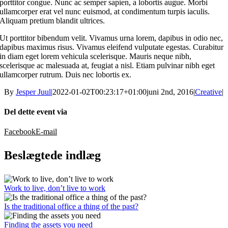
porttitor congue. Nunc ac semper sapien, a lobortis augue. Morbi
ullamcorper erat vel nunc euismod, at condimentum turpis iaculis.
Aliquam pretium blandit ultrices.
Ut porttitor bibendum velit. Vivamus urna lorem, dapibus in odio nec,
dapibus maximus risus. Vivamus eleifend vulputate egestas. Curabitur
in diam eget lorem vehicula scelerisque. Mauris neque nibh,
scelerisque ac malesuada at, feugiat a nisl. Etiam pulvinar nibh eget
ullamcorper rutrum. Duis nec lobortis ex.
By
Jesper Juul
|
2022-01-02T00:23:17+01:00
juni 2nd, 2016
|
Creative
|
Del dette event via
Facebook
E-mail
Beslægtede indlæg
Work to live, don’t live to work
Is the traditional office a thing of the past?
Finding the assets you need