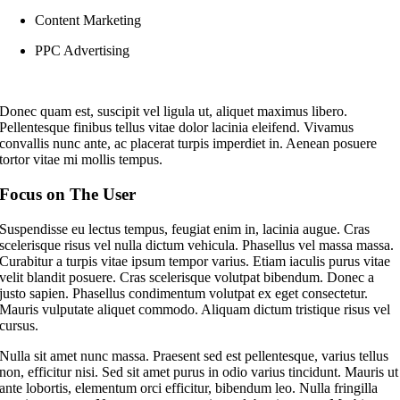
Content Marketing
PPC Advertising
Donec quam est, suscipit vel ligula ut, aliquet maximus libero.
Pellentesque finibus tellus vitae dolor lacinia eleifend. Vivamus
convallis nunc ante, ac placerat turpis imperdiet in. Aenean posuere
tortor vitae mi mollis tempus.
Focus on The User
Suspendisse eu lectus tempus, feugiat enim in, lacinia augue. Cras
scelerisque risus vel nulla dictum vehicula. Phasellus vel massa massa.
Curabitur a turpis vitae ipsum tempor varius. Etiam iaculis purus vitae
velit blandit posuere. Cras scelerisque volutpat bibendum. Donec a
justo sapien. Phasellus condimentum volutpat ex eget consectetur.
Mauris vulputate aliquet commodo. Aliquam dictum tristique risus vel
cursus.
Nulla sit amet nunc massa. Praesent sed est pellentesque, varius tellus
non, efficitur nisi. Sed sit amet purus in odio varius tincidunt. Mauris ut
ante lobortis, elementum orci efficitur, bibendum leo. Nulla fringilla