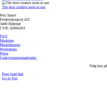
The best creative tools to use
Hey Space
Fredensborgvej 41C
3400 Hillerød
CVR: 42894303
FAQ
Maskiner
Maskinkurser
Workshops
Priser
Undervisningsmaterialer
Følg hos p
Page load link
Go to Top